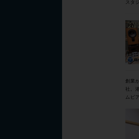
スタ
創業
社。
ムビ