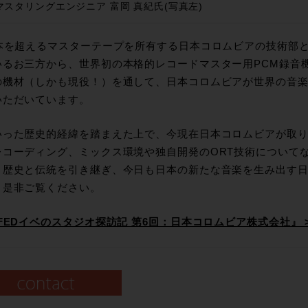
マスタリングエンジニア 富岡 真紀氏(写真左)
万本を超えるマスターテープを所有する日本コロムビアの技術部
いるお三方から、世界初の本格的レコードマスター用PCM録音機、
の機材（しかも現役！）を通して、日本コロムビアが世界の音
いただいています。
いった歴史的経緯を踏まえた上で、今現在日本コロムビアが取
レコーディング、ミックス環境や独自開発のORT技術について
。歴史と伝統を引き継ぎ、今日も日本の新たな音楽を生み出す
、是非ご覧ください。
FEDイベのスタジオ探訪記 第6回：日本コロムビア株式会社』 >