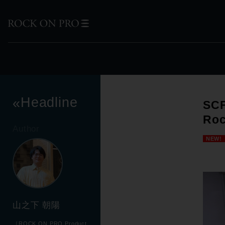
Headline
«
SC
Ro
Author
NEW!
山之下 朝陽
［ROCK ON PRO Product