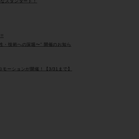
の新たなスタンダード！
!!
性・技術への深堀〜” 開催のお知ら
るプロモーションが開催！【3/31まで】