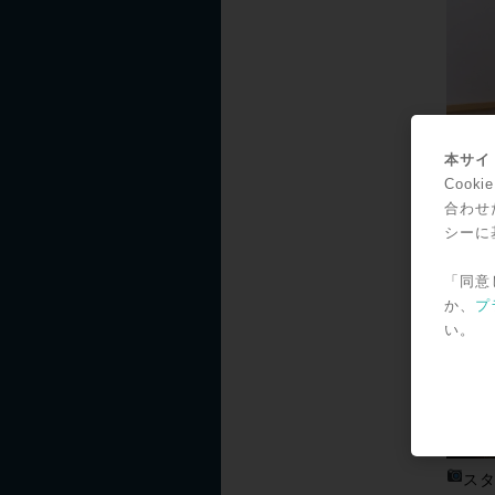
本サイト
Coo
合わせ
シーに
「同意
か、
プ
い。
スタ