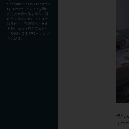
Specialist Team / Assistan
t］Immersive Audioを用い
た芸術音響作品を創作し国
内外で発表を行なってきた
経験から、音楽表現を支え
る最先端の技術を広めるべ
くROCK ON PROへ。メガ
ネは伊達。
憧れ
オで