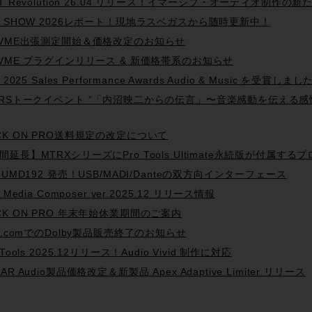
AT Revolution 26.04 リリース！イマーシブ・オーディオ制作
B SHOW 2026レポート！現地ラスベガスから随時更新中！
0VME出張測定開始＆価格改定のお知らせ
0VME プラグインリリース & 新価格帯系のお知らせ
d 2025 Sales Performance Awards Audio & Music を受賞しました
PRSトークイベント ”「内沼映二からの伝言」〜音楽感動を伝える感
CK ON PRO送料規定の改定について
間延長】MTRXシリーズにPro Tools Ultimate永続版が付属す
L UMD192 発売！USB/MADI/Danteの双方向インターフェース
d Media Composer ver.2025.12 リリース情報
CK ON PRO 年末年始休業期間のご案内
id.comでのDolby製品販売終了のお知らせ
 Tools 2025.12リリース！Audio Vivid 制作に対応
AR Audio製品価格改定＆新製品 Apex Adaptive Limiter リリース