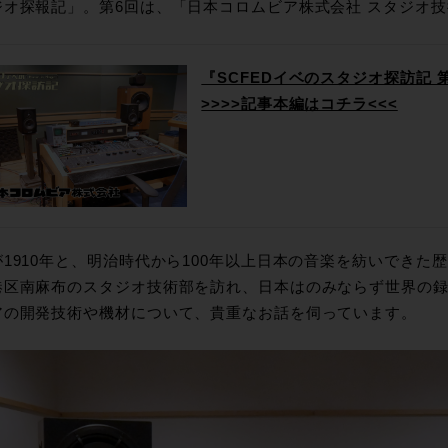
ジオ探報記」。第6回は、「日本コロムビア株式会社 スタジオ
『SCFEDイベのスタジオ探訪記
>>>>記事本編はコチラ<<<
が1910年と、明治時代から100年以上日本の音楽を紡いできた
港区南麻布のスタジオ技術部を訪れ、日本はのみならず世界の
アの開発技術や機材について、貴重なお話を伺っています。