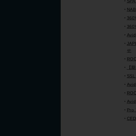
SP
NA
36
36
Avi
JA
せ
RO
【期
SS
Avi
RO
Av
Pro
CED