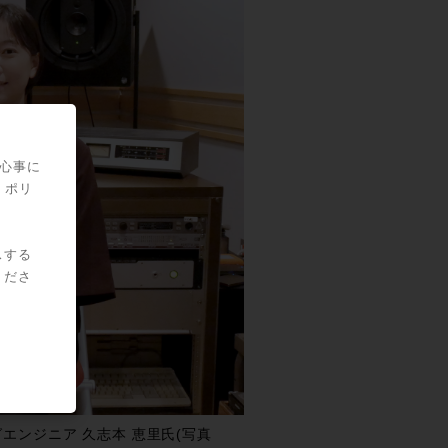
関心事に
・ポリ
スする
くださ
エンジニア 久志本 恵里氏(写真