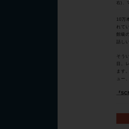
右)、
10
れて
館級
話し
そう
目。
ます
ュー
『SC