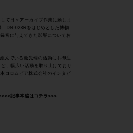
として日々アーカイブ作業に勤しま
DN-023Rをはじめとした博物
楽録音に与えてきた影響についてお
り組んでいる最先端の活動にも御注
など、幅広い活動を取り上げており
日本コロムビア株式会社のインタビ
>>>記事本編はコチラ<<<