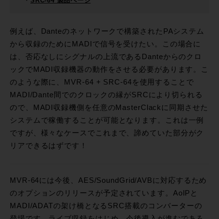
・
SRC-64 製品ページ
例えば、Danteのネットワークで構築されたPAシステム
から収録のためにMADIで信号を受けたい。この場合に
は、否応なしにシグナルの上流であるDanteからのクロ
ックでMADI収録機器の動作をさせる必要があります。こ
のような際に、MVR-64 + SRC-64を使用することで
MADI/Dante間でのクロックの縁がSRCにより切られる
ので、MADI収録機側を任意のMasterClackに同期させた
システムで稼働することが可能となります。これは一例
ですが、様々なケースでこれまで、諦めていた部分がク
リアできるはずです！
MVR-64には今後、AES/SoundGrid/AVBに対応するため
のオプションのリリースが予定されています。AoIPと
MADI/ADATの架け橋となるSRC搭載のコンバーターの
登場です。ライブ収録をはじめ、今後導入が進むであろ