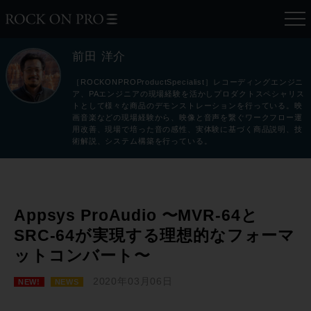
前田 洋介
［ROCKONPROProductSpecialist］レコーディングエンジニ
ア、PAエンジニアの現場経験を活かしプロダクトスペシャリス
トとして様々な商品のデモンストレーションを行っている。映
画音楽などの現場経験から、映像と音声を繋ぐワークフロー運
用改善、現場で培った音の感性、実体験に基づく商品説明、技
術解説、システム構築を行っている。
Appsys ProAudio 〜MVR-64と
SRC-64が実現する理想的なフォーマ
ットコンバート〜
2020年03月06日
NEW!
NEWS