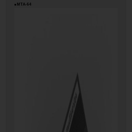
●MTA-64