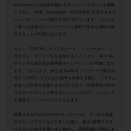
multiverterには拡張可能なオプション・スロットを搭載
しており、AVB、Soundgrid、AES/EBUに対応するオプ
ションモジュールの発売予定がされています。これによ
り様々な現場でのフォーマットに柔軟で安全な接続を確
立することが可能になります。
また、「SRC-64」サンプルレート・コンバーター・プ
ラグイン・モジュールを追加することにより、64 × 64
チャンネル双方向の非同期オペレーションが可能になり
ます。これにより、例えば Danteネットワークで組まれ
るライブPAシステムから信号を分岐する際に、システム
全体への干渉を回避できるだけでなく、中継車等の別の
マスタークロックを有するシステムとのブリッジとして
も最適なソリューションとなります。
搭載されるClockShieldテクノロジーは、デジタル回線
のドロップアウトなどが生じた際に、最大1秒間マスタ
ークロック信号を受けずに動作し、再度回線に同期しま