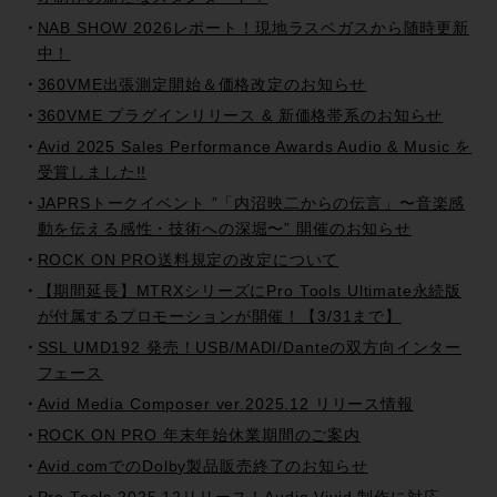
NAB SHOW 2026レポート！現地ラスベガスから随時更新
中！
360VME出張測定開始＆価格改定のお知らせ
360VME プラグインリリース & 新価格帯系のお知らせ
Avid 2025 Sales Performance Awards Audio & Music を
受賞しました!!
JAPRSトークイベント ”「内沼映二からの伝言」〜音楽感
動を伝える感性・技術への深堀〜” 開催のお知らせ
ROCK ON PRO送料規定の改定について
【期間延長】MTRXシリーズにPro Tools Ultimate永続版
が付属するプロモーションが開催！【3/31まで】
SSL UMD192 発売！USB/MADI/Danteの双方向インター
フェース
Avid Media Composer ver.2025.12 リリース情報
ROCK ON PRO 年末年始休業期間のご案内
Avid.comでのDolby製品販売終了のお知らせ