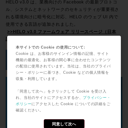
HELO v3.0 は、業務向けの Facebook の最新プロトコ
ル、システムとネットワークのセキュリティが重要視さ
れる環境向けに暗号化に対応、HELO のウェブ UI 内で
使用できる言語が追加されました。
>>HELO v3.0 ファームウェア リリースページ（日本
語）
本サイトでの Cookie の使用について:
Cookie は、お客様のサインイン情報の記憶、サイト
効率的な HDRモニタリングと分析を実現する
機能の最適化、お客様の関心事に合わせたコンテンツ
1RU の新製品
の配信に使用されています。当社は、当社のプライバ
シー・ポリシーに基づき、Cookie などの個人情報を
収集・利用しています。
「同意して次へ」をクリックして Cookie を受け入
れ、当社のサイトにアクセスするか、
プライバシー・
ポリシー
にアクセスした Cookie についての詳細をご
確認ください。
同意して次へ