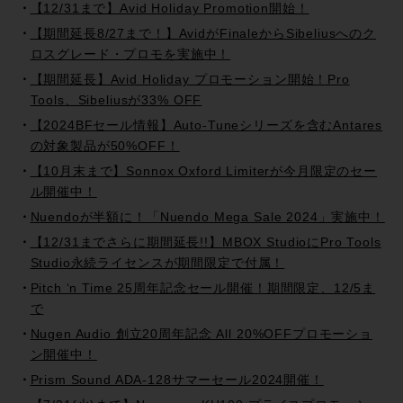
【12/31まで】Avid Holiday Promotion開始！
【期間延長8/27まで！】AvidがFinaleからSibeliusへのク
ロスグレード・プロモを実施中！
【期間延長】Avid Holiday プロモーション開始！Pro
Tools、Sibeliusが33% OFF
【2024BFセール情報】Auto-Tuneシリーズを含むAntares
の対象製品が50%OFF！
【10月末まで】Sonnox Oxford Limiterが今月限定のセー
ル開催中！
Nuendoが半額に！「Nuendo Mega Sale 2024」実施中！
【12/31までさらに期間延長!!】MBOX StudioにPro Tools
Studio永続ライセンスが期間限定で付属！
Pitch ‘n Time 25周年記念セール開催！期間限定、12/5ま
で
Nugen Audio 創立20周年記念 All 20%OFFプロモーショ
ン開催中！
Prism Sound ADA-128サマーセール2024開催！