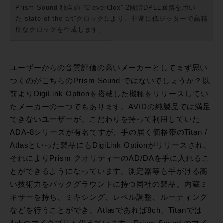
Prism Sound 独自の “CleverClox” 2段階DPLL回路を用い
た”state-of-the-art”クロックにより、非常に低ジッターで高精
度なクロックを生成します。
ユーザーからの音質評価の高いメーカーとしてまず思い
つくのがこちらのPrism Sound ではないでしょうか？以
前よりDigiLink Optionを搭載した機種をリリースしてい
たメーカーの一つでもあります。AVIDの純製品では満足
できないユーザーが、こだわりを持って利用していた
ADA-8シリーズが有名ですが、手の届く価格帯のTitan /
Atlasといった製品にもDigiLink Optionがリリースされ、
それによりPrism クオリティーのAD/DAを手に入れるこ
とができるようになっています。測定器等も手がける高
い技術力をバックグラウンドに持つ同社の製品。内蔵ミ
キサーを持ち、ミキシング、レベル調整、ルーティング
などを行うことができ、Atlasであれば8ch、Titanでは