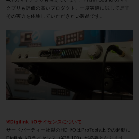
4chのマイクプリも備えています。Prism Sound のマイ
クプリも評価の高いプロダクト、一度実際に試して是非
その実力を体験していただきたい製品です。
※Digilink I/Oライセンスについて
サードパーティー社製のHD I/OはProTools上での起動に
Digilink I/Oライセンス（¥38,100）が必要となります。