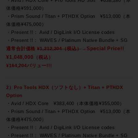
・Avid / HDX Core + Pro Tools HD Soft ¥638,280（本
体価格¥591,000）
・Prism Sound / Titan + PTHDX Option ¥513,000（本
体価格¥475,000）
・Present !!： Avid / DigiLink I/O License codes
・Present !!： WAVES / Platinum Native Bundle + SG
Special Price!!
通常合計価格
¥1,212,204（税込）
→
¥1,048,000
（税込）
¥164,204バリュー!!!
2）Pro Tools HDX（ソフトなし）+ Titan + PTHDX
Option
・Avid / HDX Core ¥383,400（本体価格¥355,000）
・Prism Sound / Titan + PTHDX Option ¥513,000（本
体価格¥475,000）
・Present !!： Avid / DigiLink I/O License codes
・Present !!： WAVES / Platinum Native Bundle + SG