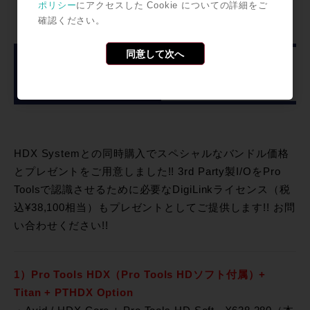
ポリシー
にアクセスした Cookie についての詳細をご
確認ください。
同意して次へ
HDX Systemとの同時購入でスペシャルなバンドル価格
とプレゼントをご用意しました!! 3rd Party製I/OをPro
Toolsで認識させるために必要なDigiLinkライセンス（税
込¥38,100相当）もプレゼントとしてご提供します!! お問
い合わせください!!
1）Pro Tools HDX（Pro Tools HDソフト付属）+
Titan + PTHDX Option