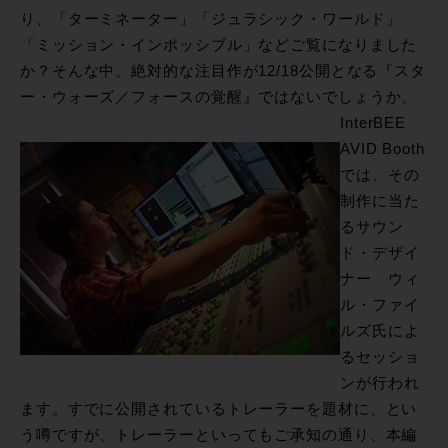
り、「ターミネーター」「ジュラシック・ワールド」
「ミッション・インポッシブル」などご覧になりました
か？そんな中、絶対的な注目作が12/18公開となる『スタ
ー・ウォーズ／フォースの覚醒』ではないでしょうか。
InterBEE
AVID Booth
では、その
制作に当た
るサウン
ド・デザイ
ナー ウィ
ル・ファイ
ルズ氏によ
るセッショ
ンが行われ
ます。すでに公開されているトレーラーを題材に、とい
う噂ですが、トレーラーといってもご承知の通り、本編