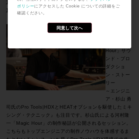
11/18 13:30~14:30
ポリシー
にアクセスした Cookie についての詳細をご
11/19 11:20~12:20
確認ください。
それ以外に
も、『河村
同意して次へ
隆一
「Magic
Hour」サウ
ンド・プロ
ダクショ
ン・ストー
リー
～エンジニ
ア・杉山 勇
司氏のPro Tools|HDXとHEATオプションを駆使したミキ
シング・テクニック』も注目です。杉山氏による河村隆
一「Magic Hour」の制作秘話が公開されるセッション。
こちらもトップエンジニアの制作ノウハウを体感するま