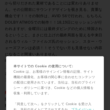
から切りだされた素材であることには変わりありませ
ん。その公開前にサウンドデザインを覗き見る、貴重な
機会です！！その制作は、AVID S6で行われ、もちろん
DOLBY ATMOSでの制作！！18,19日にセッションが行
われますが、金曜日には最終ダビングのために帰国され
るということ。まさに仕上げの最終局面を迎える中来日
されるウィル・ファイルズ氏のセッション、スター・ウ
ォーズファンは必須！！そうでない方も見逃せない内容
になること間違いありません。
映画の音響に大きな影響を与えてきたスター・ウォー
本サイトでの Cookie の使用について:
ズ シリーズ、音楽、効果音そして、映像効果、全てに
Cookie は、お客様のサインイン情報の記憶、サイト
おいて注目すべき作品。最新作のそのサウンド・デザイ
機能の最適化、お客様の関心事に合わせたコンテンツ
ンがどのようになっているのか？注目です！！
の配信に使用されています。当社は、当社のプライバ
『海外ゲスト：映画『スター・ウォーズ／フォースの覚
シー・ポリシーに基づき、Cookie などの個人情報を
醒』におけるPro Tools | S6によるミキシング』
収集・利用しています。
InterBEE AVID Booth
「同意して次へ」をクリックして Cookie を受け入
Hall 2 #2310
れ、当社のサイトにアクセスするか、
プライバシー・