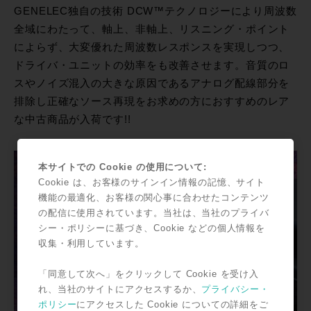
GENELEC独自の技術 DCW™テクノロジーにより周波数
全域にわたって、軸上、非軸上、リスニング・ポイント
によらず、大変優れた周波数レスポンスを実現しつつ、
ドライバ・ユニットの効率をも改善させます。音質のロ
スやノイズ混入の大きな原因であるアナログ配線部分を
排除し正確なソース再現をお求めの方におすすめのレア
な中古商品が入荷です!!
本サイトでの Cookie の使用について:
Cookie は、お客様のサインイン情報の記憶、サイト
機能の最適化、お客様の関心事に合わせたコンテンツ
の配信に使用されています。当社は、当社のプライバ
シー・ポリシーに基づき、Cookie などの個人情報を
収集・利用しています。
「同意して次へ」をクリックして Cookie を受け入
れ、当社のサイトにアクセスするか、
プライバシー・
ポリシー
にアクセスした Cookie についての詳細をご