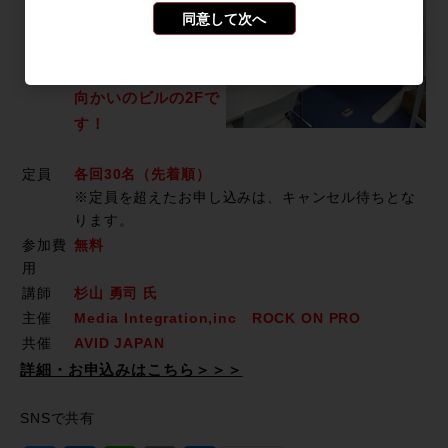
同意して次へ
4-8 神南渡辺ビル2F
Rock oN渋谷店舗の
向かいのビルの2Fで
す！
定員
各回30名（先着順）
※定員を超えたお申し込みは、キャンセル待ちとな
ります。
参加費
無料
用
講師
杉山 勇司 氏
主催
Media Integration,inc ROCK ON PRO
共催
AVID JAPAN
詳細・お申込みはこちら＞＞＞
SNSで共有