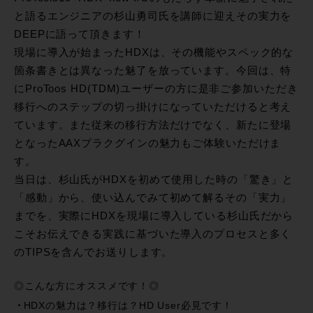
と語るエンジニアの杉山勇司氏を講師に迎えその実力を
DEEPに語って頂きます！
現場に導入が始まったHDXは、その機能やスペック的な
箇条書きとは異なった魅了を放っています。今回は、特
にProToos HD(TDM)ユーザーの方に是非ご参加いただき
移行へのステップの切っ掛けになっていただけると考え
ています。また従来の移行方法だけでなく、新たに登場
となったAAXプラクグインの魅力もご体験いただけま
す。
当日は、杉山氏がHDXを初めて使用した時の「驚き」と
「感動」から、使い込んでみて初めて解るその「実力」
までを、実際にHDXを現場に導入している杉山氏だから
こそお伝えできる実践に基づいた導入のプロセスと多く
のTIPSを含んでお送りします。
◎こんな方にオススメです！◎
HDXの魅力は？移行は？HD User必見です！