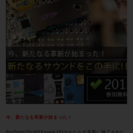
今、新たなる革新が始まった！
ProTools10+HDX+new I/Oのもたらす革新に魅了された