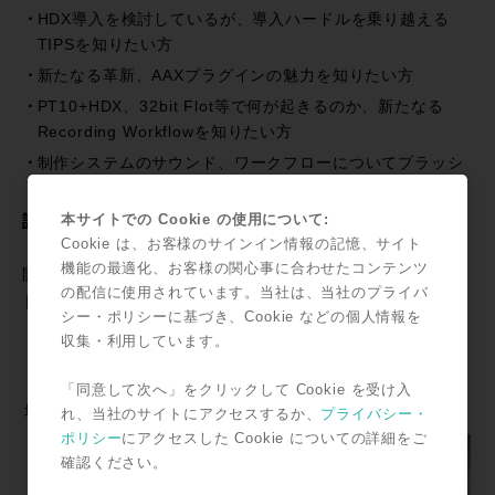
HDX導入を検討しているが、導入ハードルを乗り越える
TIPSを知りたい方
新たなる革新、AAXプラグインの魅力を知りたい方
PT10+HDX、32bit Flot等で何が起きるのか、新たなる
Recording Workflowを知りたい方
制作システムのサウンド、ワークフローについてブラッシ
ュアップを望んでいる方
本サイトでの Cookie の使用について:
詳細・お申込みはこちら＞＞＞
Cookie は、お客様のサインイン情報の記憶、サイト
機能の最適化、お客様の関心事に合わせたコンテンツ
開催概要
の配信に使用されています。当社は、当社のプライバ
日時
2012年5月24日（木）
シー・ポリシーに基づき、Cookie などの個人情報を
収集・利用しています。
17:00～19:00
「同意して次へ」をクリックして Cookie を受け入
場所
ROCK ON PRO セミ
れ、当社のサイトにアクセスするか、
プライバシー・
ナールーム
ポリシー
にアクセスした Cookie についての詳細をご
確認ください。
東京都渋谷区神南1-