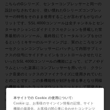
こちらのGシリーズ、センターコンプレッサーと同一の
設計がなされており、使い慣れたGシリーズコンプレッ
サーの特性をそのまま使用することが言わずもがなのメ
リットです。SSL 4000コンソールは全チャンネルとセン
ターセクションにダイナミクスセクションを搭載した世
界最初のコンソール。最終段にてトータルコンプをかけ
るというミキサーのルーティングは、実のところセンタ
ーセクションコンプレッサーにパッチして内部サブミッ
クスの信号にサイドチェインをコントロールさせたりと
いったSSL 4000コンソールの機能によって、ピアノやド
ラムといった楽器にコンプレッサーを用いたり、クラシ
ック音楽のミックスのファイナライズに使用されていた
とのことです。この多機能性が好評を得る事となり同様
の機能を持ったラックマウントユニットとして開発され
たのが今回の製品。ツインVCA型設計による入出力回路
本サイトでの Cookie の使用について:
の特性は非常に良く、SSLらしいダイナミックで自然な
Cookie は、お客様のサインイン情報の記憶、サイト
まとまりを得られます。
機能の最適化、お客様の関心事に合わせたコンテンツ