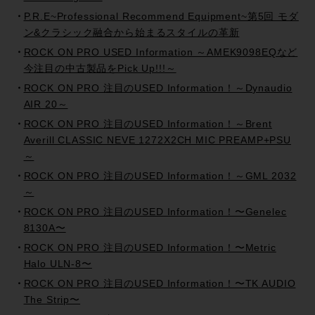
P.R.E~Professional Recommend Equipment~第5回 モダ
ン&クラシック融合から始まるスタイルの革新
ROCK ON PRO USED Information ～AMEK9098EQなど
今注目の中古製品をPick Up!!!～
ROCK ON PRO 注目のUSED Information！～Dynaudio
AIR 20～
ROCK ON PRO 注目のUSED Information！～Brent
Averill CLASSIC NEVE 1272X2CH MIC PREAMP+PSU
～
ROCK ON PRO 注目のUSED Information！～GML 2032
～
ROCK ON PRO 注目のUSED Information！〜Genelec
8130A〜
ROCK ON PRO 注目のUSED Information！〜Metric
Halo ULN-8〜
ROCK ON PRO 注目のUSED Information！〜TK AUDIO
The Strip〜