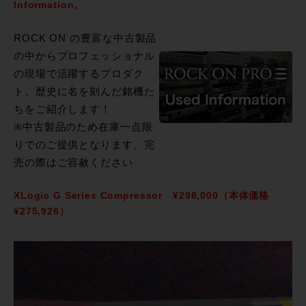
Information。
ROCK ON の豊富な中古製品
の中からプロフェッショナル
の現場で活躍するプロダク
ト、歴史に名を刻んだ銘機た
ちをご紹介します！
※中古製品のため在庫一点限
りでのご提供となります、完
売の際はご容赦ください
XLogic G Series Compressor
¥298,000（本体価格
¥275,926）