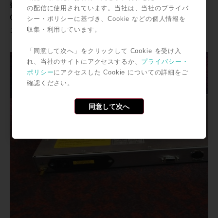
数々のヒットソングの誕生に貢献した XLogic G Series
の配信に使用されています。当社は、当社のプライバ
Compressor、VCAコンプの王様といっても過言でない
シー・ポリシーに基づき、Cookie などの個人情報を
収集・利用しています。
この機材を是非ともGetしてください！
「同意して次へ」をクリックして Cookie を受け入
れ、当社のサイトにアクセスするか、
プライバシー・
ポリシー
にアクセスした Cookie についての詳細をご
確認ください。
同意して次へ