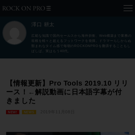
澤口 耕太
広範な知識で国内セールスから海外折衝、Web構築まで業務の
垣根を軽々と超えるフットワークを発揮。ドラマーらしからぬ
類まれなタイム感で毎朝のROCKONPROを翻弄することもし
ばしば。実はもう40代。
【情報更新】Pro Tools 2019.10 リリ
ース！←解説動画に日本語字幕が付
きました
2019年11月08日
NEW!
NEWS