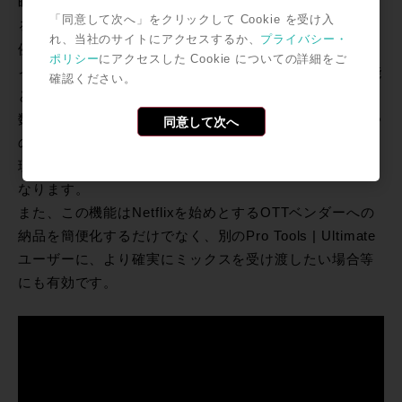
時のファイル統合作業から解放され時間を大幅に節約す
「同意して次へ」をクリックして Cookie を受け入
ることができる重要な新機能となるでしょう。
れ、当社のサイトにアクセスするか、
プライバシー・
例えば、5.1チャンネルとステレオ・ミックスの2つを、
ポリシー
にアクセスした Cookie についての詳細をご
インターリーブされた1つのファイルとして書き出し可能
確認ください。
となるのです。これにより、異なったフォーマットの複
数ミックスや複数言語でローカライズしたミックスを1つ
同意して次へ
のファイルにまとめてデリバリーし、アセットとして管
理するファイル数を大幅に削減することができるように
なります。
また、この機能はNetflixを始めとするOTTベンダーへの
納品を簡便化するだけでなく、別のPro Tools | Ultimate
ユーザーに、より確実にミックスを受け渡したい場合等
にも有効です。