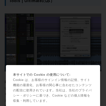
Tools | Ultimateのみ）
本サイトでの Cookie の使用について:
Cookie は、お客様のサインイン情報の記憶、サイト
Pro Tools | Ultimate のみに加えられた、もう一つの新し
機能の最適化、お客様の関心事に合わせたコンテンツ
い機能が、複数ステムを1つのWAVファイルにインター
の配信に使用されています。当社は、当社のプライバ
リーブ出力可能となったことです。これはオーディオ・
シー・ポリシーに基づき、Cookie などの個人情報を
ポスト・エンジニアにとって、今まで苦労していた納品
収集・利用しています。