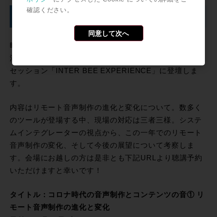
確認ください。
弊社Product Specialist 前田洋介が登壇
同意して次へ
昨年に引き続き、弊社プロダクトスペシャリストの前田
洋介が、音のプロフェッショナルユーザーに向けた特別
セッション「INTER BEE EXPERIENCE」に登壇しま
す。
内容はリモート音声制作の進化と変化について。数多く
のツールが登場する中、現場の対応は三者三様。システ
ムインテグレーターの視点から、この一年でのリモート
音声制作の変化、そして今後の展望について考察しま
す。会場にお越しの方は是非とも下記URLより聴講予約
いただけますと幸いです！
タイトル：コロナ時代の音声制作とコンテンツの音① リ
モート音声制作の進化と変化