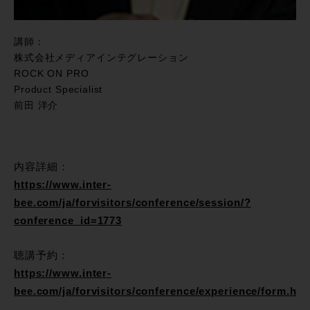
講師：
株式会社メディアインテグレーション
ROCK ON PRO
Product Specialist
前田 洋介
内容詳細：
https://www.inter-
bee.com/ja/forvisitors/conference/session/?
conference_id=1773
聴講予約：
https://www.inter-
bee.com/ja/forvisitors/conference/experience/form.htm