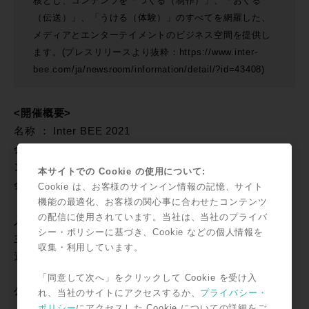
核とし、コンテンツを「つくる（制作）」、「おくる
（伝送）」、「うける（体験）」のすべてを網羅した、
メディアとエンターテイメントのビジネス空間を提供し
ます。(プレスリリースより抜粋：https://www.inter-
bee.com/ja/newsroom/information/detail/?id=43408)
<開催概要>
名称 ： Inter BEE 2021
会期 ： 2021年11月17日(水) ～ 19日(金) ※オンラインコ
ンテンツのご視聴は12月17日(金)まで
本サイトでの Cookie の使用について:
会場 ： 幕張メッセ および オンライン
Cookie は、お客様のサインイン情報の記憶、サイト
機能の最適化、お客様の関心事に合わせたコンテンツ
（
https://www.inter-bee.com/
）
の配信に使用されています。当社は、当社のプライバ
入場 ： 無料（一部有料セッションあり）
シー・ポリシーに基づき、Cookie などの個人情報を
主催 ： 一般社団法人電子情報技術産業協会（JEITA）
収集・利用しています。
運営 ： 一般社団法人日本エレクトロニクスショー協会
「同意して次へ」をクリックして Cookie を受け入
公式サイト：
https://www.inter-bee.com/ja/
れ、当社のサイトにアクセスするか、
プライバシー・
ポリシー
にアクセスした Cookie についての詳細をご