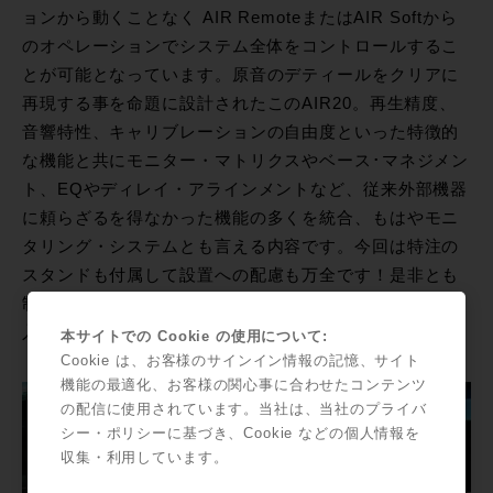
ョンから動くことなく AIR RemoteまたはAIR Softから
のオペレーションでシステム全体をコントロールするこ
とが可能となっています。原音のデティールをクリアに
再現する事を命題に設計されたこのAIR20。再生精度、
音響特性、キャリブレーションの自由度といった特徴的
な機能と共にモニター・マトリクスやベース･マネジメン
ト、EQやディレイ・アラインメントなど、従来外部機器
に頼らざるを得なかった機能の多くを統合、もはやモニ
タリング・システムとも言える内容です。今回は特注の
スタンドも付属して設置への配慮も万全です！是非とも
制作用途、リスニング用として良質のスピーカーを手に
入れてください！
本サイトでの Cookie の使用について:
Cookie は、お客様のサインイン情報の記憶、サイト
機能の最適化、お客様の関心事に合わせたコンテンツ
の配信に使用されています。当社は、当社のプライバ
シー・ポリシーに基づき、Cookie などの個人情報を
収集・利用しています。