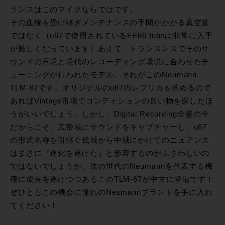
ランスはこのマイクならではです。
その血統を受け継ぎメンテナンスの手間がかかる真空管
ではなく（u67で使用されているEF86 tubeは非常に入手
が難しくなっています）あえて、トランスレスでそのサ
ウンドの再現と現代のレコーディング環境に合わせたチ
ューニングが行われたモデル、それがこのNeumann
TLM-67です。オリジナルのu67のレプリカを求めるので
あればVintage市場でコンディションの良い物を探したほ
うがいいでしょう。しかし、Digital Recording全盛の今
だからこそ、広帯域にサウンドをキャプチャーし、u67
の形式名称を引継ぐ低域から中域にかけてのニュアンス
はまさに『進化を遂げた』と形容するのがふさわしいの
ではないでしょうか。次の世代のNeumannを代表する機
種に成長を遂げつつあるこのTLM-67が中古に登場です！
ぜひともこの機会に憧れのNeumannブランドを手に入れ
てください！