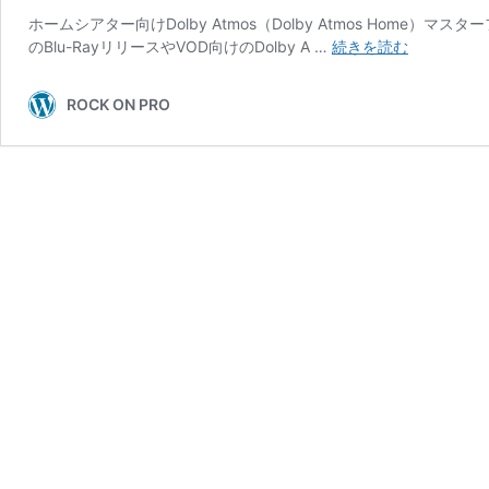
ホームシアター向けDolby Atmos（Dolby Atmos Home）
Mac
のBlu-RayリリースやVOD向けのDolby A …
続きを読む
mini
RMU〜
ROCK ON PRO
コ
ン
パ
ク
ト
な
構
成
で
Dolby
Atmos
ミ
キ
シ
ン
グ
を