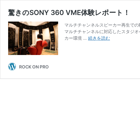
驚きのSONY 360 VME体験レポート！
マルチチャンネルスピーカー再生での
マルチチャンネルに対応したスタジオ
驚
カー環境 …
続きを読む
き
の
SONY
360
ROCK ON PRO
VME
体
験
レ
ポ
ー
ト！