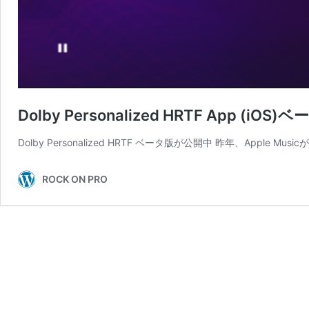
Dolby Personalized HRTF App (iO
Dolby Personalized HRTF ベータ版が公開中 昨年、Appl
ROCK ON PRO