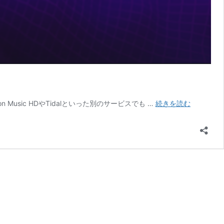
Dolby
n Music HDやTidalといった別のサービスでも …
続きを読む
Personali
HRTF
App
(iOS)
ベ
ー
タ
版
が
公
開