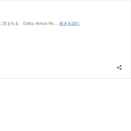
Dolby
uiteに含まれる、Dolby Atmos Re …
続きを読む
Atmos
Renderer
最
新
版
V3.7
が
リ
リ
ー
ス