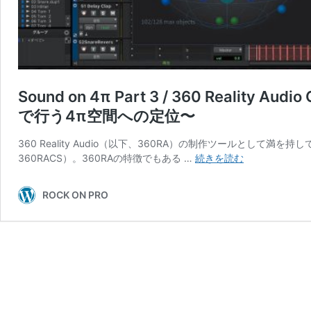
Sound on 4π Part 3 / 360 Realit
で行う4π空間への定位〜
360 Reality Audio（以下、360RA）の制作ツールとして満を持してこの
Sound
360RACS）。360RAの特徴でもある …
続きを読む
on
4π
ROCK ON PRO
Part
3
/
360
Reality
Audio
Creative
Suite