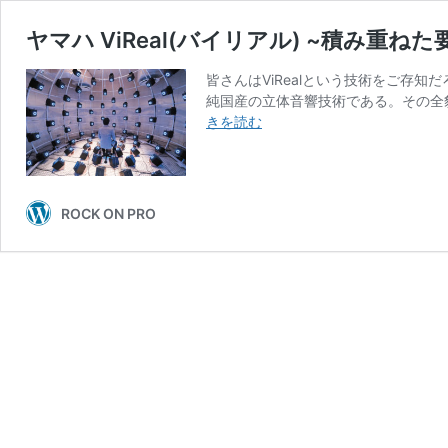
ヤマハ ViReal(バイリアル) ~積み
皆さんはViRealという技術をご存知
純国産の立体音響技術である。その全
ヤ
きを読む
マ
ハ
ViReal(バ
イ
ROCK ON PRO
リ
ア
ル)
~
積
み
重
ね
た
要
素