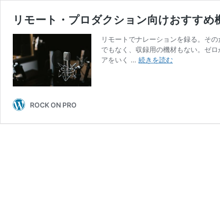
リモート・プロダクション向けおすすめ機
リモートでナレーションを録る。その
でもなく、収録用の機材もない。ゼロ
リ
アをいく …
続きを読む
モ
ー
ト・
プ
ROCK ON PRO
ロ
ダ
ク
シ
ョ
ン
向
け
お
す
す