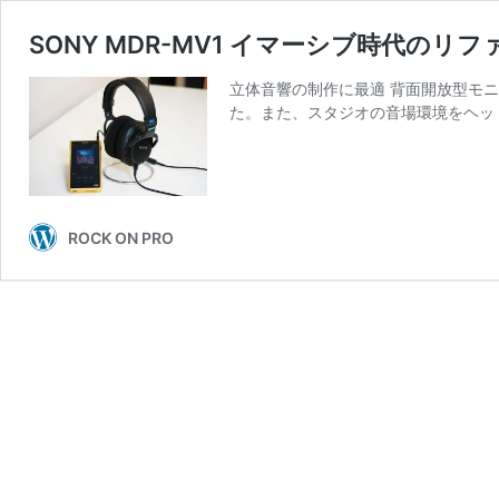
SONY MDR-MV1 イマーシブ時代のリ
立体音響の制作に最適 背面開放型モニタ
た。また、スタジオの音場環境をヘッ
ROCK ON PRO