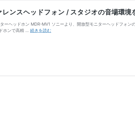
ファレンスヘッドフォン / スタジオの音場環境
ーヘッドホン MDR-MV1 ソニーより、開放型モニターヘッドフォンの
SONY
ドホンで高精 …
続きを読む
MDR-
MV1
イ
マ
ー
シ
ブ
時
代
の
リ
フ
ァ
レ
ン
ス